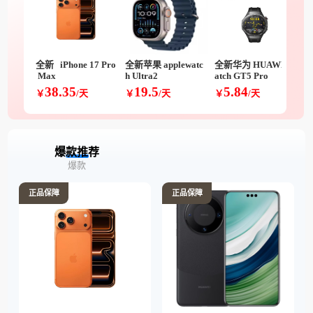
全新   iPhone 17 Pro
全新苹果 applewatc
全新华为 HUAWEIw
 Max  
h Ultra2
atch GT5 Pro
38.35
19.5
5.84
￥
/天
￥
/天
￥
/天
爆款推荐
爆款
正品保障
正品保障